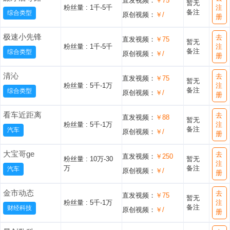
直发视频：
￥75
暂无
粉丝量 :
1千-5千
注
备注
综合类型
原创视频：
￥/
册
极速小先锋
去
直发视频：
￥75
暂无
粉丝量 :
1千-5千
注
备注
综合类型
原创视频：
￥/
册
清沁
去
直发视频：
￥75
暂无
粉丝量 :
5千-1万
注
备注
综合类型
原创视频：
￥/
册
看车近距离
去
直发视频：
￥88
暂无
粉丝量 :
5千-1万
注
备注
汽车
原创视频：
￥/
册
大宝哥ge
去
直发视频：
￥250
粉丝量 :
10万-30
暂无
注
万
备注
汽车
原创视频：
￥/
册
金市动态
去
直发视频：
￥75
暂无
粉丝量 :
5千-1万
注
备注
财经科技
原创视频：
￥/
册