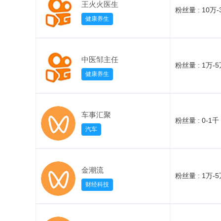
王火火医生
粉丝量 :
10万-
健康养生
中医邹主任
粉丝量 :
1万-
健康养生
车事汇聚
粉丝量 :
0-1千
汽车
金潮流
粉丝量 :
1万-
财经科技