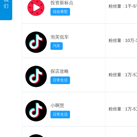
投资新标点
们
粉丝量 :
1千-
综合类型
泡芙侃车
粉丝量 :
10万-
汽车
探店攻略
粉丝量 :
1万-
日常生活
小啊慧
粉丝量 :
1万-
日常生活