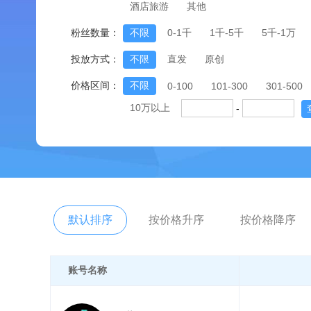
酒店旅游
其他
粉丝数量：
不限
0-1千
1千-5千
5千-1万
投放方式：
不限
直发
原创
价格区间：
不限
0-100
101-300
301-500
10万以上
-
默认排序
按价格升序
按价格降序
账号名称