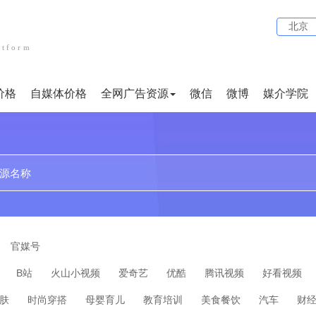
北京
atform
价格
自媒体价格
全网广告资源
微信
微博
媒介学院
贴吧
论坛
文案代写
小红书
企业问答
短视频
官媒号
B站
火山小视频
爱奇艺
优酷
腾讯视频
好看视频
肤
时尚穿搭
母婴育儿
教育培训
美食餐饮
汽车
财