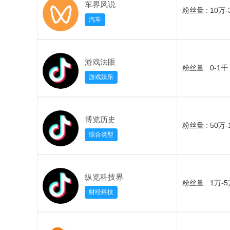
车界风说
粉丝量 :
10万-
汽车
游戏法眼
粉丝量 :
0-1千
游戏娱乐
博览历史
粉丝量 :
50万-
综合类型
纵览科技界
粉丝量 :
1万-
财经科技