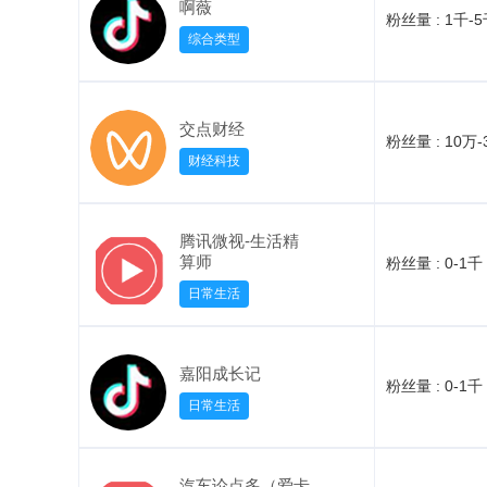
啊薇
粉丝量 :
1千-
综合类型
交点财经
粉丝量 :
10万-
财经科技
腾讯微视-生活精
算师
粉丝量 :
0-1千
日常生活
嘉阳成长记
粉丝量 :
0-1千
日常生活
汽车论点多（爱卡