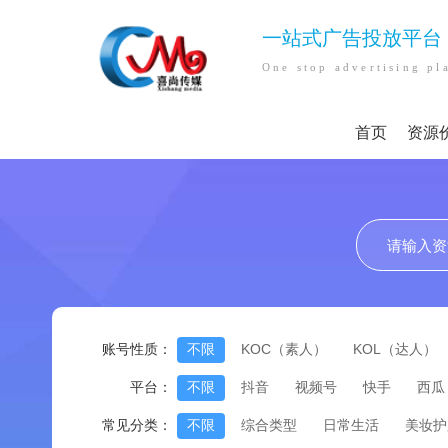
一站式广告投放平台
One stop advertising pl
首页
资源
账号性质：
不限
KOC（素人）
KOL（达人）
平台：
不限
抖音
视频号
快手
西瓜
常见分类：
不限
综合类型
日常生活
美妆护