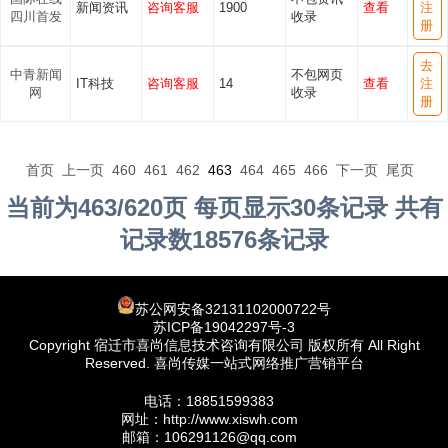
新闻资讯
咨询客服
1900
查看
注
四川首发
收录
册
去
中青新闻
不包网页
IT科技
咨询客服
14
查看
注
网
收录
册
首页
上一页
460
461
462
463
464
465
466
下一页
尾页
当前为463/620页 每页显示30条记录 共有
记录数18576条记录
苏公网安备32131102000722号
苏ICP备19042297号-3
Copyright 宿迁市喜尚信息技术咨询有限公司 版权所有 All Right
Reserved. 喜尚传媒一站式网络推广营销平台
电话：18851599383
网址：http://www.xiswh.com
邮箱：106291126@qq.com