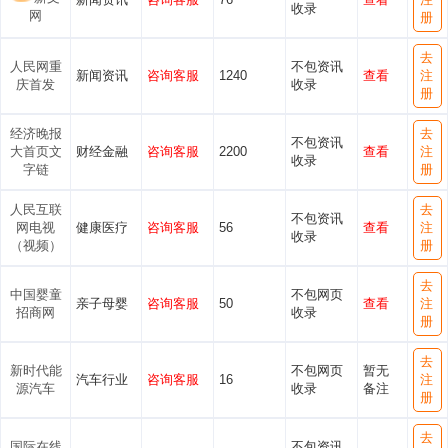
收录
网
册
去
人民网重
不包资讯
新闻资讯
咨询客服
1240
查看
注
庆首发
收录
册
经济晚报
去
不包资讯
大首页文
财经金融
咨询客服
2200
查看
注
收录
字链
册
人民互联
去
不包资讯
网电视
健康医疗
咨询客服
56
查看
注
收录
（视频）
册
去
中国婴童
不包网页
亲子母婴
咨询客服
50
查看
注
招商网
收录
册
去
新时代能
不包网页
暂无
汽车行业
咨询客服
16
注
源汽车
收录
备注
册
去
国际在线
不包资讯