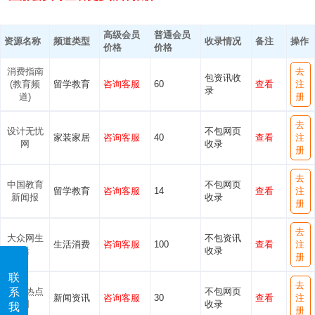
高级会员
普通会员
资源名称
频道类型
收录情况
备注
操作
价格
价格
消费指南
去
包资讯收
(教育频
留学教育
咨询客服
60
查看
注
录
道)
册
去
设计无忧
不包网页
家装家居
咨询客服
40
查看
注
网
收录
册
去
中国教育
不包网页
留学教育
咨询客服
14
查看
注
新闻报
收录
册
去
大众网生
不包资讯
生活消费
咨询客服
100
查看
注
活
收录
册
联
去
系
湖南热点
不包网页
新闻资讯
咨询客服
30
查看
注
网
收录
我
册