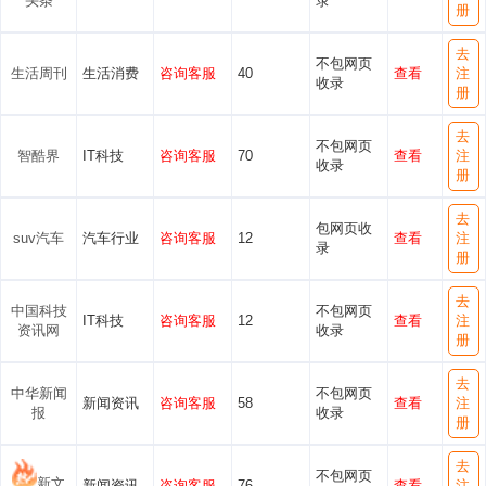
头条
录
册
去
不包网页
生活周刊
生活消费
咨询客服
40
查看
注
收录
册
去
不包网页
智酷界
IT科技
咨询客服
70
查看
注
收录
册
去
包网页收
suv汽车
汽车行业
咨询客服
12
查看
注
录
册
去
中国科技
不包网页
IT科技
咨询客服
12
查看
注
资讯网
收录
册
去
中华新闻
不包网页
新闻资讯
咨询客服
58
查看
注
报
收录
册
去
不包网页
新文
新闻资讯
咨询客服
76
查看
注