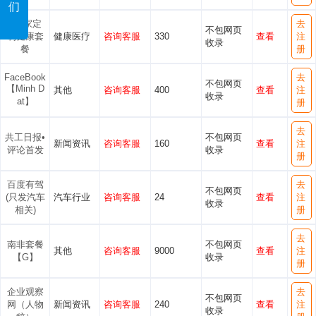
们
145家定
去
不包网页
制健康套
健康医疗
咨询客服
330
查看
注
收录
餐
册
FaceBook
去
不包网页
【Minh D
其他
咨询客服
400
查看
注
收录
at】
册
去
共工日报•
不包网页
新闻资讯
咨询客服
160
查看
注
评论首发
收录
册
百度有驾
去
不包网页
(只发汽车
汽车行业
咨询客服
24
查看
注
收录
相关)
册
去
南非套餐
不包网页
其他
咨询客服
9000
查看
注
【G】
收录
册
企业观察
去
不包网页
网（人物
新闻资讯
咨询客服
240
查看
注
收录