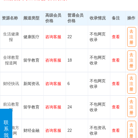
高级会员
普通会员
资源名称
频道类型
收录情况
备注
操作
价格
价格
去
生活健康
不包网页
健康医疗
咨询客服
22
查看
注
报
收录
册
去
全球教育
不包网页
留学教育
咨询客服
18
查看
注
报道网
收录
册
去
不包网页
财经快讯
新闻资讯
咨询客服
6
查看
注
收录
册
去
前沿教育
不包网页
留学教育
咨询客服
24
查看
注
网
收录
册
联
去
中国南方
不包资讯
系
财经金融
咨询客服
22
查看
注
财经网
收录
我
册