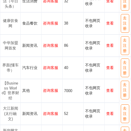
活（今日
生活消费
咨询客服
32
查看
注
收录
头条）
册
去
健康饮食
不包网页
食品餐饮
咨询客服
38
查看
注
网
收录
册
去
中华加盟
不包网页
新闻资讯
咨询客服
86
查看
注
网首发
收录
册
去
界面(懂车
不包网页
汽车行业
咨询客服
40
查看
注
帝）
收录
册
【Busine
去
不包网页
ss Worl
注
其他
咨询客服
查看
7000
d】世界财
收录
册
经
大江新闻
去
不包网页
(太行融
新闻资讯
咨询客服
52
查看
注
收录
文)
册
新华网文
去