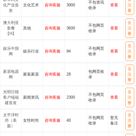
不包资讯
化产业首
文化艺术
咨询客服
3900
查看
注
收录
发
册
澳大利亚
去
不包网页
套餐
其他
咨询客服
3600
查看
注
收录
【H】
册
去
娱乐中国
不包网页
娱乐行业
咨询客服
94
查看
注
网
收录
册
去
家居电器
包网页收
家装家居
咨询客服
28
查看
注
网
录
册
光明日报
去
不包网页
客户端福
新闻资讯
咨询客服
2300
查看
注
收录
建首发
册
太平洋时
去
不包网页
暂无
尚（美
女性时尚
咨询客服
40
注
收录
备注
篇）
册