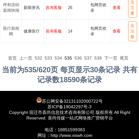
去
呼和浩特
包网页收
新闻资讯
咨询客服
26
查看
注
新闻快报
录
册
去
医疗新闻
包网页收
健康医疗
咨询客服
14
查看
注
网
录
册
首页
上一页
532
533
534
535
536
537
538
下一页
尾页
当前为535/620页 每页显示30条记录 共有
记录数18590条记录
苏公网安备32131102000722号
苏ICP备19042297号-3
Copyright 宿迁市喜尚信息技术咨询有限公司 版权所有 All Right
Reserved. 喜尚传媒一站式网络推广营销平台
电话：18851599383
网址：http://www.xiswh.com