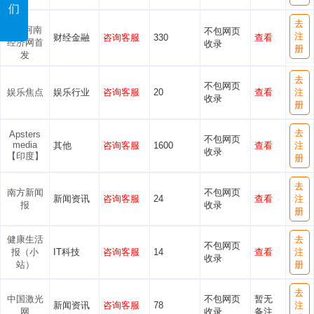
们
去
河南
不包网页
注
财经金融
咨询客服
330
查看
经济网首
收录
册
发
去
不包网页
娱乐焦点
娱乐行业
咨询客服
20
查看
注
收录
册
去
Apsters
不包网页
media
其他
咨询客服
1600
查看
注
收录
【印度】
册
去
南方新闻
不包网页
新闻资讯
咨询客服
24
查看
注
报
收录
册
健康生活
去
不包网页
报（小
IT科技
咨询客服
14
查看
注
收录
站）
册
去
中国激光
不包网页
暂无
新闻资讯
咨询客服
78
注
网
收录
备注