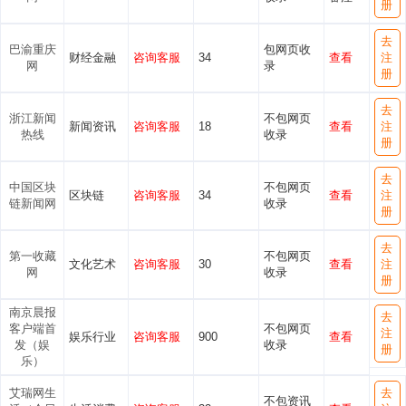
册
去
巴渝重庆
包网页收
财经金融
咨询客服
34
查看
注
网
录
册
去
浙江新闻
不包网页
新闻资讯
咨询客服
18
查看
注
热线
收录
册
去
中国区块
不包网页
区块链
咨询客服
34
查看
注
链新闻网
收录
册
去
第一收藏
不包网页
文化艺术
咨询客服
30
查看
注
网
收录
册
南京晨报
去
客户端首
不包网页
注
娱乐行业
咨询客服
900
查看
发（娱
收录
册
乐）
艾瑞网生
去
不包资讯