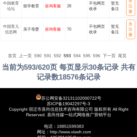
去
中国教育
不包网页
暂无
留学教育
咨询客服
28
注
论坛
收录
备注
册
去
中国育儿
不包网页
暂无
亲子母婴
咨询客服
70
注
信息网
收录
备注
册
首页
上一页
590
591
592
593
594
595
596
下一页
尾页
当前为593/620页 每页显示30条记录 共有
记录数18576条记录
苏公网安备32131102000722号
苏ICP备19042297号-3
Copyright 宿迁市喜尚信息技术咨询有限公司 版权所有 All Right
Reserved. 喜尚传媒一站式网络推广营销平台
电话：18851599383
网址：http://www.xiswh.com