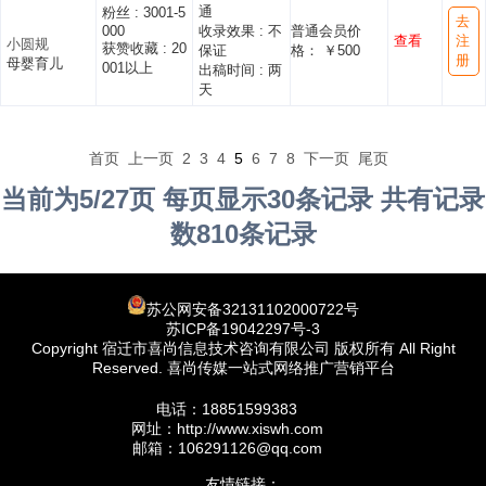
通
粉丝 :
3001-5
去
000
收录效果 :
不
普通会员价
查看
注
小圆规
获赞收藏 :
20
保证
格： ￥500
册
母婴育儿
001以上
出稿时间 :
两
天
首页
上一页
2
3
4
5
6
7
8
下一页
尾页
当前为5/27页 每页显示30条记录 共有记录
数810条记录
苏公网安备32131102000722号
苏ICP备19042297号-3
Copyright 宿迁市喜尚信息技术咨询有限公司 版权所有 All Right
Reserved. 喜尚传媒一站式网络推广营销平台
电话：18851599383
网址：http://www.xiswh.com
邮箱：106291126@qq.com
友情链接：