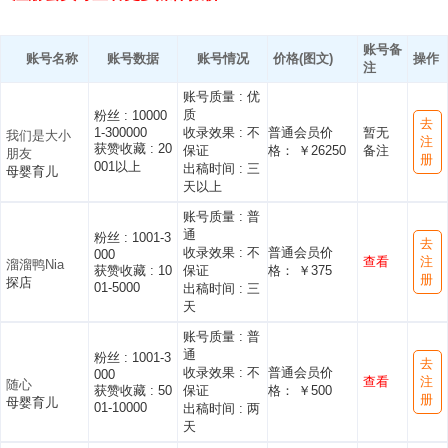
账号备
账号名称
账号数据
账号情况
价格(图文)
操作
注
账号质量 :
优
质
粉丝 :
10000
去
1-300000
收录效果 :
不
普通会员价
暂无
我们是大小
注
获赞收藏 :
20
保证
格： ￥26250
备注
朋友
册
001以上
出稿时间 :
三
母婴育儿
天以上
账号质量 :
普
通
粉丝 :
1001-3
去
收录效果 :
不
普通会员价
000
查看
注
溜溜鸭Nia
获赞收藏 :
10
保证
格： ￥375
册
探店
01-5000
出稿时间 :
三
天
账号质量 :
普
通
粉丝 :
1001-3
去
收录效果 :
不
普通会员价
000
查看
注
随心
获赞收藏 :
50
保证
格： ￥500
册
母婴育儿
01-10000
出稿时间 :
两
天