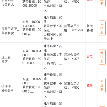
波霸奶茶
获赞收藏 :
10
保证
格： ￥500
册
母婴育儿
001-20000
出稿时间 :
两
天
账号质量 :
优
质
粉丝 :
10000
去
1-300000
收录效果 :
不
普通会员价
暂无
注
是栗子酱呀_
获赞收藏 :
20
保证
格： ￥21250
备注
册
美食餐饮
001以上
出稿时间 :
三
天以上
账号质量 :
普
通
粉丝 :
1001-3
去
收录效果 :
不
普通会员价
000
查看
注
沈天真
获赞收藏 :
50
保证
格： ￥375
册
探店
01-10000
出稿时间 :
三
天
账号质量 :
普
通
粉丝 :
3001-5
去
000
收录效果 :
不
普通会员价
查看
注
暖洋洋
获赞收藏 :
20
保证
格： ￥500
册
好物分享
001以上
出稿时间 :
两
天
账号质量 :
普