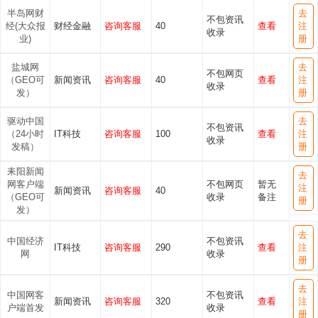
半岛网财
去
不包资讯
经(大众报
财经金融
咨询客服
40
查看
注
收录
业)
册
盐城网
去
不包网页
（GEO可
新闻资讯
咨询客服
40
查看
注
收录
发）
册
驱动中国
去
不包资讯
（24小时
IT科技
咨询客服
100
查看
注
收录
发稿）
册
耒阳新闻
去
网客户端
不包网页
暂无
注
新闻资讯
咨询客服
40
（GEO可
收录
备注
册
发）
去
中国经济
不包资讯
IT科技
咨询客服
290
查看
注
网
收录
册
去
中国网客
不包资讯
新闻资讯
咨询客服
320
查看
注
户端首发
收录
册