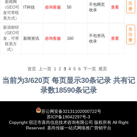
新闻网
注
不包网页
（GEO可
IT科技
咨询客服
50
查看
册
收录
发可带联
系方式）
新浪财经
去
（GEO可
注
不包资讯
发，可带
新闻资讯
咨询客服
160
查看
册
收录
联系方
式）
首页
上一页
1
2
3
4
5
6
下一页
尾页
当前为3/620页 每页显示30条记录 共有记
录数18590条记录
苏公网安备32131102000722号
苏ICP备19042297号-3
Copyright 宿迁市喜尚信息技术咨询有限公司 版权所有 All Right
Reserved. 喜尚传媒一站式网络推广营销平台