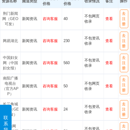
资源名称
频道类型
收录情况
备注
操作
价格
价格
荆门新闻
去
不包网页
网（GEO
新闻资讯
咨询客服
40
查看
注
收录
可发）
册
去
不包资讯
网易湖北
新闻资讯
咨询客服
230
查看
注
收录
册
中国妇女
去
不包资讯
网（中国
新闻资讯
咨询客服
560
查看
注
收录
妇女报）
册
南阳广播
去
电视台
不包网页
注
新闻资讯
咨询客服
50
查看
（官方AP
收录
册
P）
长三角城
去
不包资讯
市网（GE
新闻资讯
咨询客服
24
查看
注
收录
O可发）
册
联
系
中山网
去
不包资讯
我