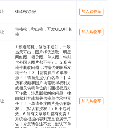
址
GEO收录好
加入购物车
审核松，秒出稿，可发GEO排名
址
加入购物车
稿
1.频道随机，修改不通知，一般
当天可出，图片择优选取（明星
网红图、领导图、单人图、特别
含外国人图片都不带）。 2.所有
稿件删改问题，均需优先联系发
稿平台！ 3.【需提供白名单来
源！！请自觉提供白名单！】 4.
所有视频和图片均需取得权利方
或相关供稿单位的书面授权后方
可转载，涉及版权纠纷问题一律
由权利方或相关供稿单位承担责
址
加入购物车
任！！下单请备注图片是否有版
权，（默认有授权！）5.不包时
效。6.所有文章最后都有免责！
系统会根据内容判定是否属于广
告！介意请备注不发，默认下单