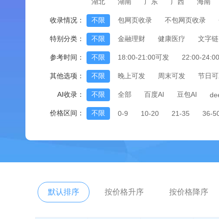
湖北
湖南
广东
广西
海南
收录情况：
不限
包网页收录
不包网页收录
特别分类：
不限
金融理财
健康医疗
文字链
参考时间：
不限
18:00-21:00可发
22:00-24:
其他选项：
不限
晚上可发
周末可发
节日可
AI收录：
不限
全部
百度AI
豆包AI
de
价格区间：
不限
0-9
10-20
21-35
36-5
默认排序
按价格升序
按价格降序