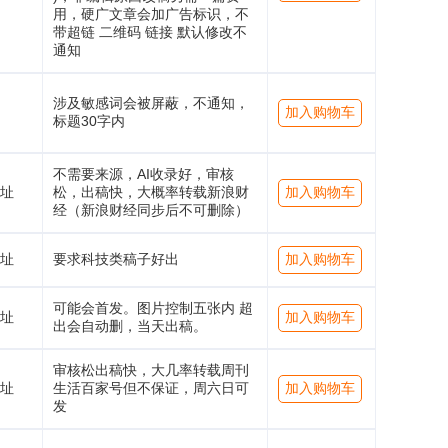
用，硬广文章会加广告标识，不
带超链 二维码 链接 默认修改不
通知
涉及敏感词会被屏蔽，不通知，
加入购物车
标题30字内
不需要来源，AI收录好，审核
址
松，出稿快，大概率转载新浪财
加入购物车
经（新浪财经同步后不可删除）
址
要求科技类稿子好出
加入购物车
可能会首发。图片控制五张内 超
址
加入购物车
出会自动删，当天出稿。
审核松出稿快，大几率转载周刊
址
生活百家号但不保证，周六日可
加入购物车
发