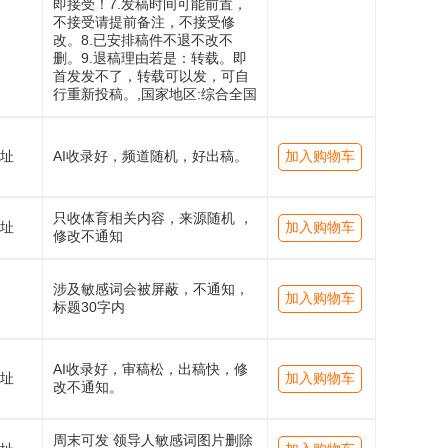
即接受！7.发稿时间可能前置，
不接受请提前备注，不接受修
改。8.已安排稿件不退不改不
删。9.退稿理由若是：转载。即
首发发不了，转载可以发，可自
行重新投稿。,国家地区:综合全国
址
AI收录好，频道随机，好出稿。
加入购物车
只收体育相关内容，来源随机 ，
址
加入购物车
修改不通知
涉及敏感词会被屏蔽，不通知，
加入购物车
标题30字内
AI收录好，审稿松，出稿快，修
址
加入购物车
改不通知。
周末可发 领导人敏感词图片删除