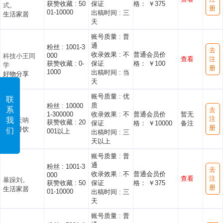
获赞收藏 :
50
保证
格： ￥375
式。
册
01-10000
出稿时间 :
三
生活家居
天
账号质量 :
普
通
粉丝 :
1001-3
去
收录效果 :
不
普通会员价
000
科技小王同
查看
注
获赞收藏 :
0-
保证
格： ￥100
学
册
1000
出稿时间 :
当
好物分享
天
账号质量 :
优
联
质
粉丝 :
10000
系
去
1-300000
收录效果 :
不
普通会员价
暂无
注
我
是春天呐
获赞收藏 :
20
保证
格： ￥10000
备注
册
美食餐饮
们
001以上
出稿时间 :
三
天以上
账号质量 :
普
通
粉丝 :
1001-3
去
收录效果 :
不
普通会员价
000
查看
注
暴躁刘。
获赞收藏 :
50
保证
格： ￥375
册
生活家居
01-10000
出稿时间 :
三
天
账号质量 :
普