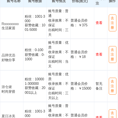
账号名称
账号数据
账号情况
价格(图文)
操作
注
账号质量 :
普
通
粉丝 :
1001-3
去
收录效果 :
不
普通会员价
000
查看
注
Roooooooo
获赞收藏 :
10
保证
格： ￥375
册
生活家居
01-5000
出稿时间 :
三
天
账号质量 :
优
质
去
粉丝 :
0-100
收录效果 :
不
普通会员价
查看
注
获赞收藏 :
0-
品牌优选
保证
格： ￥18
1000
册
好物分享
出稿时间 :
当
天
账号质量 :
优
质
粉丝 :
10000
去
1-300000
收录效果 :
不
普通会员价
暂无
注
游仓健
获赞收藏 :
20
保证
格： ￥15000
备注
册
时尚穿搭
001以上
出稿时间 :
三
天以上
账号质量 :
普
通
粉丝 :
1001-3
去
收录效果 :
不
普通会员价
000
夏日冰美
查看
注