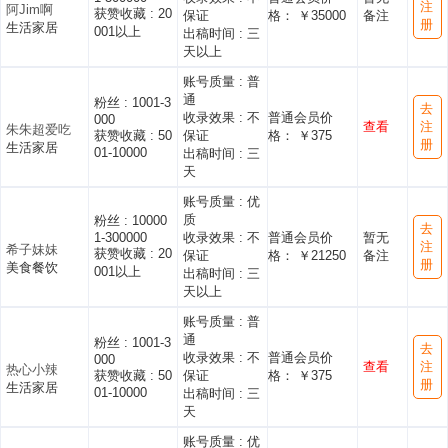
注
阿Jim啊
获赞收藏 :
20
保证
格： ￥35000
备注
册
生活家居
001以上
出稿时间 :
三
天以上
账号质量 :
普
通
粉丝 :
1001-3
去
收录效果 :
不
普通会员价
000
查看
注
朱朱超爱吃
获赞收藏 :
50
保证
格： ￥375
册
生活家居
01-10000
出稿时间 :
三
天
账号质量 :
优
质
粉丝 :
10000
去
1-300000
收录效果 :
不
普通会员价
暂无
注
希子妹妹
获赞收藏 :
20
保证
格： ￥21250
备注
册
美食餐饮
001以上
出稿时间 :
三
天以上
账号质量 :
普
通
粉丝 :
1001-3
去
收录效果 :
不
普通会员价
000
查看
注
热心小辣
获赞收藏 :
50
保证
格： ￥375
册
生活家居
01-10000
出稿时间 :
三
天
账号质量 :
优