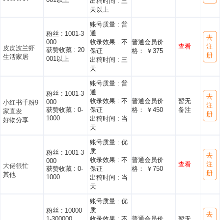
出稿时间 :
三
天以上
账号质量 :
普
通
粉丝 :
1001-3
去
000
收录效果 :
不
普通会员价
查看
注
皮皮波兰虾
获赞收藏 :
20
保证
格： ￥375
册
生活家居
001以上
出稿时间 :
三
天
账号质量 :
普
通
粉丝 :
1001-3
去
收录效果 :
不
普通会员价
暂无
000
小红书千粉9
注
获赞收藏 :
0-
保证
格： ￥450
备注
家直发
册
1000
出稿时间 :
当
好物分享
天
账号质量 :
优
质
粉丝 :
1001-3
去
收录效果 :
不
普通会员价
000
查看
注
大佬很忙
获赞收藏 :
0-
保证
格： ￥750
册
其他
1000
出稿时间 :
当
天
账号质量 :
优
质
粉丝 :
10000
去
1-300000
收录效果 :
不
普通会员价
暂无