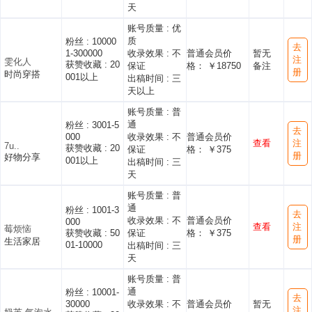
天
账号质量 :
优
质
粉丝 :
10000
去
1-300000
收录效果 :
不
普通会员价
暂无
注
雯化人
获赞收藏 :
20
保证
格： ￥18750
备注
册
时尚穿搭
001以上
出稿时间 :
三
天以上
账号质量 :
普
通
粉丝 :
3001-5
去
000
收录效果 :
不
普通会员价
查看
注
7u..
获赞收藏 :
20
保证
格： ￥375
册
好物分享
001以上
出稿时间 :
三
天
账号质量 :
普
通
粉丝 :
1001-3
去
收录效果 :
不
普通会员价
000
查看
注
莓烦恼
获赞收藏 :
50
保证
格： ￥375
册
生活家居
01-10000
出稿时间 :
三
天
账号质量 :
普
通
粉丝 :
10001-
去
30000
收录效果 :
不
普通会员价
暂无
注