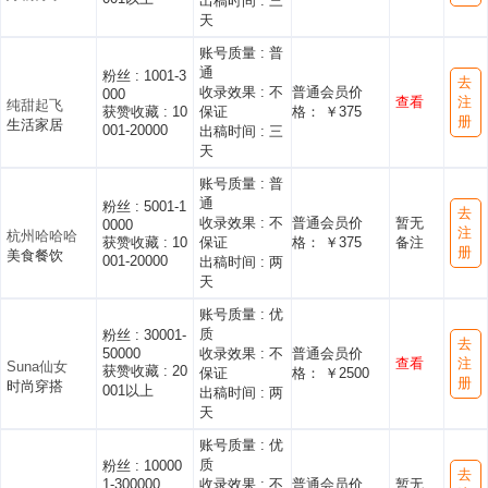
出稿时间 :
三
天
账号质量 :
普
通
粉丝 :
1001-3
去
收录效果 :
不
普通会员价
000
查看
注
纯甜起飞
获赞收藏 :
10
保证
格： ￥375
册
生活家居
001-20000
出稿时间 :
三
天
账号质量 :
普
通
粉丝 :
5001-1
去
收录效果 :
不
普通会员价
暂无
0000
注
杭州哈哈哈
获赞收藏 :
10
保证
格： ￥375
备注
册
美食餐饮
001-20000
出稿时间 :
两
天
账号质量 :
优
质
粉丝 :
30001-
去
50000
收录效果 :
不
普通会员价
查看
注
Suna仙女
获赞收藏 :
20
保证
格： ￥2500
册
时尚穿搭
001以上
出稿时间 :
两
天
账号质量 :
优
质
粉丝 :
10000
去
1-300000
收录效果 :
不
普通会员价
暂无