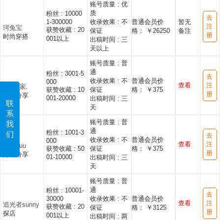
账号质量 :
优
质
粉丝 :
10000
去
1-300000
收录效果 :
不
普通会员价
暂无
注
珂兔宝
获赞收藏 :
20
保证
格： ￥26250
备注
册
时尚穿搭
001以上
出稿时间 :
三
天以上
账号质量 :
普
通
粉丝 :
3001-5
去
收录效果 :
不
普通会员价
000
查看
注
小ken家.
获赞收藏 :
10
保证
格： ￥375
册
好物分享
001-20000
出稿时间 :
三
联
天
系
账号质量 :
普
我
通
粉丝 :
1001-3
们
去
收录效果 :
不
普通会员价
000
查看
注
阿清ouu
获赞收藏 :
50
保证
格： ￥375
册
好物分享
01-10000
出稿时间 :
三
天
账号质量 :
普
通
粉丝 :
10001-
去
30000
收录效果 :
不
普通会员价
查看
注
追光者sunny
获赞收藏 :
20
保证
格： ￥3125
册
探店
001以上
出稿时间 :
两