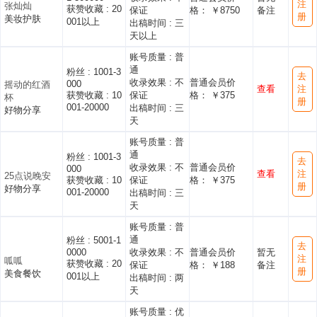
注
张灿灿
获赞收藏 :
20
保证
格： ￥8750
备注
册
美妆护肤
001以上
出稿时间 :
三
天以上
账号质量 :
普
通
粉丝 :
1001-3
去
收录效果 :
不
普通会员价
000
摇动的红酒
查看
注
获赞收藏 :
10
保证
格： ￥375
杯
册
001-20000
出稿时间 :
三
好物分享
天
账号质量 :
普
通
粉丝 :
1001-3
去
收录效果 :
不
普通会员价
000
查看
注
25点说晚安
获赞收藏 :
10
保证
格： ￥375
册
好物分享
001-20000
出稿时间 :
三
天
账号质量 :
普
通
粉丝 :
5001-1
去
0000
收录效果 :
不
普通会员价
暂无
注
呱呱
获赞收藏 :
20
保证
格： ￥188
备注
册
美食餐饮
001以上
出稿时间 :
两
天
账号质量 :
优