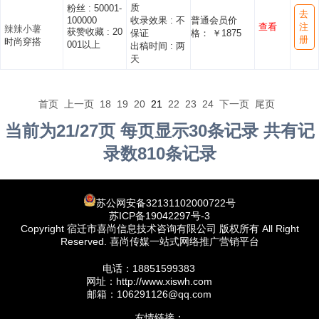
质
粉丝 :
50001-
去
100000
收录效果 :
不
普通会员价
查看
注
辣辣小薯
获赞收藏 :
20
保证
格： ￥1875
册
时尚穿搭
001以上
出稿时间 :
两
天
首页
上一页
18
19
20
21
22
23
24
下一页
尾页
当前为21/27页 每页显示30条记录 共有记
录数810条记录
苏公网安备32131102000722号
苏ICP备19042297号-3
Copyright 宿迁市喜尚信息技术咨询有限公司 版权所有 All Right
Reserved. 喜尚传媒一站式网络推广营销平台
电话：18851599383
网址：http://www.xiswh.com
邮箱：106291126@qq.com
友情链接：