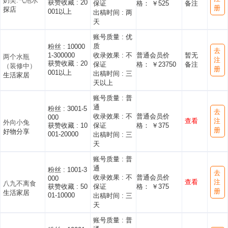
奶芙.气泡水
获赞收藏 :
20
保证
格： ￥525
备注
册
探店
001以上
出稿时间 :
两
天
账号质量 :
优
质
粉丝 :
10000
去
1-300000
收录效果 :
不
普通会员价
暂无
两个水瓶
注
获赞收藏 :
20
保证
格： ￥23750
备注
（装修中）
册
001以上
出稿时间 :
三
生活家居
天以上
账号质量 :
普
通
粉丝 :
3001-5
去
收录效果 :
不
普通会员价
000
查看
注
外向小兔
获赞收藏 :
10
保证
格： ￥375
册
好物分享
001-20000
出稿时间 :
三
天
账号质量 :
普
通
粉丝 :
1001-3
去
收录效果 :
不
普通会员价
000
查看
注
八九不离食
获赞收藏 :
50
保证
格： ￥375
册
生活家居
01-10000
出稿时间 :
三
天
账号质量 :
普