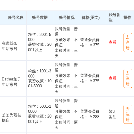
账号备
账号名称
账号数据
账号情况
价格(图文)
操作
注
账号质量 :
普
通
粉丝 :
3001-5
去
000
收录效果 :
不
普通会员价
查看
注
在逃线条
获赞收藏 :
20
保证
格： ￥375
册
生活家居
001以上
出稿时间 :
三
天
账号质量 :
普
通
粉丝 :
1001-3
去
收录效果 :
不
普通会员价
000
查看
注
Esther兔子
获赞收藏 :
10
保证
格： ￥375
册
生活家居
01-5000
出稿时间 :
三
天
账号质量 :
普
通
粉丝 :
5001-1
去
0000
收录效果 :
不
普通会员价
暂无
注
芝芝为荔枝
获赞收藏 :
20
保证
格： ￥288
备注
册
探店
001以上
出稿时间 :
两
天